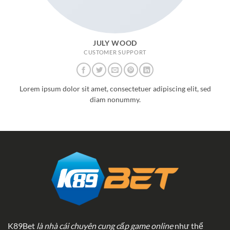
JULY WOOD
CUSTOMER SUPPORT
Lorem ipsum dolor sit amet, consectetuer adipiscing elit, sed
diam nonummy.
K89Bet
là nhà cái chuyên cung cấp game online
như thể