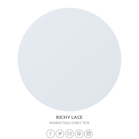
RICHY LACE
MARKETING DIRECTOR