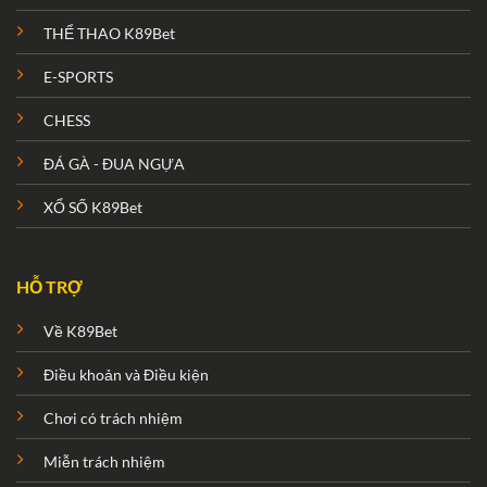
THỂ THAO
K89Bet
E-SPORTS
CHESS
ĐÁ GÀ - ĐUA NGỰA
XỔ SỐ K89Bet
HỖ TRỢ
Về K89Bet
Điều khoản và Điều kiện
Chơi có trách nhiệm
Miễn trách nhiệm