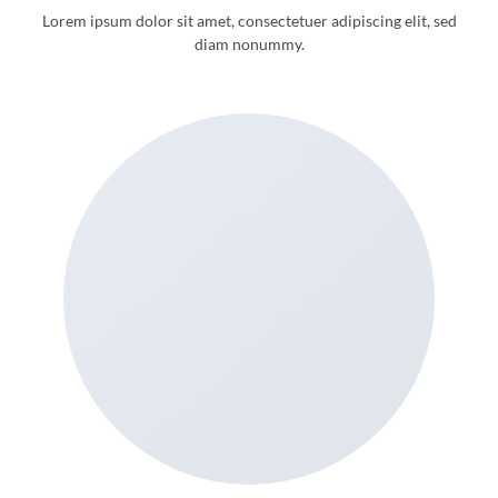
Lorem ipsum dolor sit amet, consectetuer adipiscing elit, sed
diam nonummy.