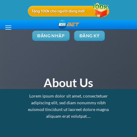
Bỏ
qua
nội
dung
ĐĂNG NHẬP
ĐĂNG KÝ
About Us
Lorem ipsum dolor sit amet, consectetuer
adipiscing elit, sed diam nonummy nibh
euismod tincidunt ut laoreet dolore magna
aliquam erat volutpat….