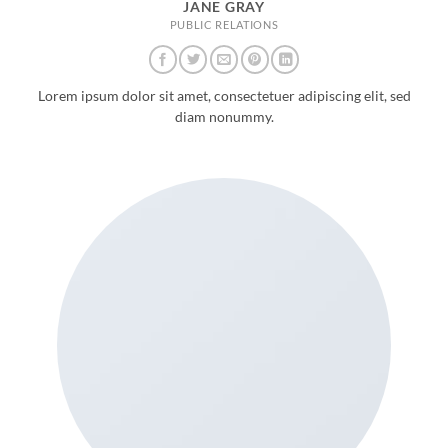
JANE GRAY
PUBLIC RELATIONS
Lorem ipsum dolor sit amet, consectetuer adipiscing elit, sed
diam nonummy.