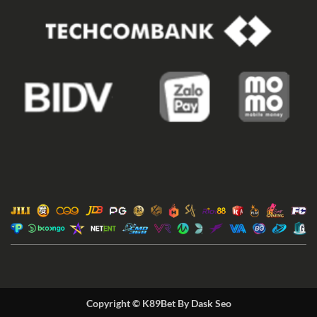
Copyright © K89Bet By Dask Seo