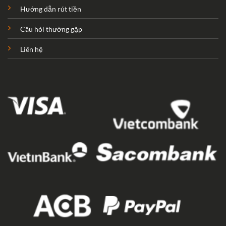
Hướng dẫn rút tiền
Câu hỏi thường gặp
Liên hệ