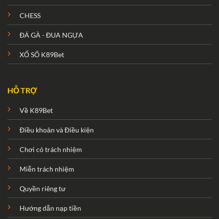
CHESS
ĐÁ GÀ - ĐUA NGỰA
XỔ SỐ K89Bet
HỖ TRỢ
Về K89Bet
Điều khoản và Điều kiện
Chơi có trách nhiệm
Miễn trách nhiệm
Quyền riêng tư
Hướng dẫn nạp tiền